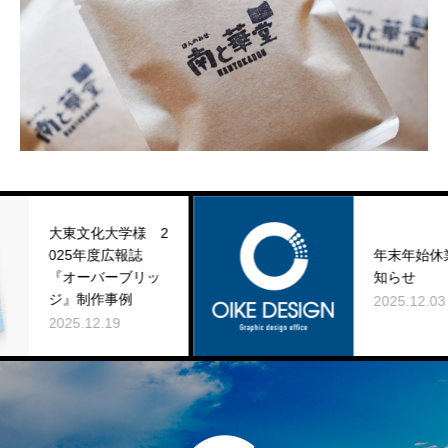
東文化大学様 2
25年度広報誌
年末年始休業のお
オーバーブリッ
知らせ
』制作事例
2025.12.03
5.12.19