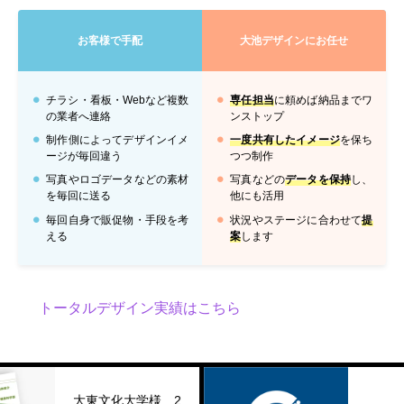
お客様で手配
大池デザインにお任せ
チラシ・看板・Webなど複数
専任担当
に頼めば納品までワ
の業者へ連絡
ンストップ
制作側によってデザインイメ
一度共有したイメージ
を保ち
ージが毎回違う
つつ制作
写真やロゴデータなどの素材
写真などの
データを保持
し、
を毎回に送る
他にも活用
毎回自身で販促物・手段を考
状況やステージに合わせて
提
える
案
します
トータルデザイン実績はこちら
大東文化大学様 2