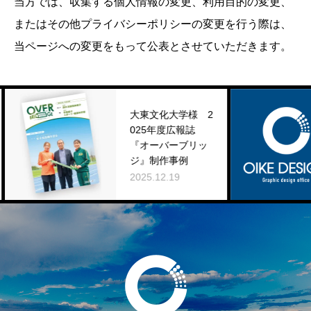
当方では、収集する個人情報の変更、利用目的の変更、
またはその他プライバシーポリシーの変更を行う際は、
当ページへの変更をもって公表とさせていただきます。
大東文化大学様 2
025年度広報誌
年
『オーバーブリッ
知
ジ』制作事例
202
2025.12.19