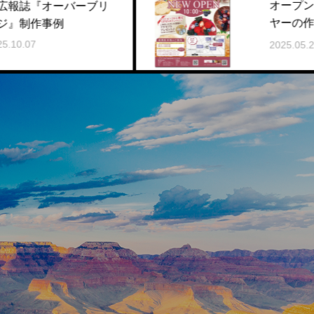
オープンチラシ・フライ
ブリ
ヤーの作り方をわかりや
すく解説！
2025.05.28