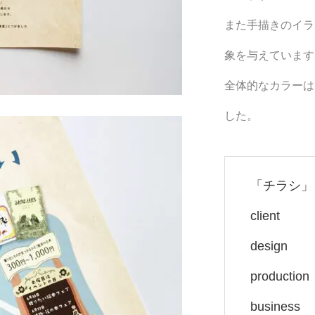
また手描きのイラ
象を与えています
全体的なカラーは
した。
「
チラシ」
clie
desig
producti
busin