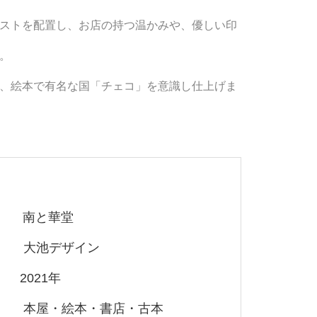
ストを配置し、お店の持つ温かみや、優しい印
。
、
絵本で有名な国「チェコ」を意識し仕上げま
nt
南と華堂
n 大池デザイン
on 2021年
ess 本屋・絵本・書店・古本