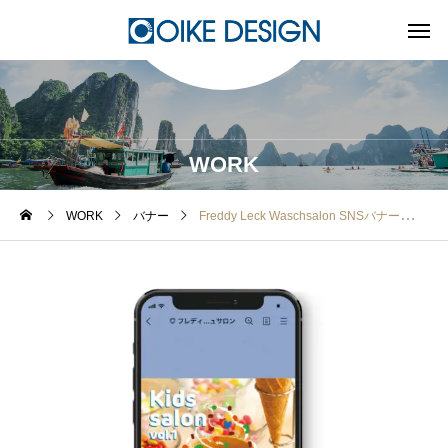
WORK
WORK
バナー
Freddy Leck Waschsalon SNSバナー