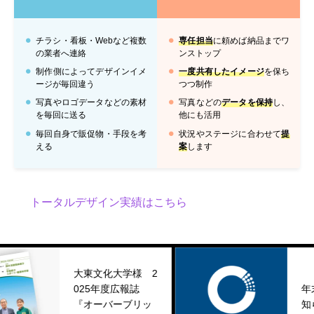
チラシ・看板・Webなど複数
専任担当
に頼めば納品までワ
の業者へ連絡
ンストップ
制作側によってデザインイメ
一度共有したイメージ
を保ち
ージが毎回違う
つつ制作
写真やロゴデータなどの素材
写真などの
データを保持
し、
を毎回に送る
他にも活用
毎回自身で販促物・手段を考
状況やステージに合わせて
提
える
案
します
トータルデザイン実績はこちら
大東文化大学様 2
025年度広報誌
年末年始休業の
『オーバーブリッ
知らせ