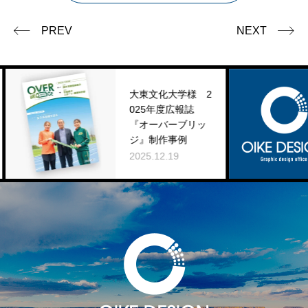
PREV
NEXT
大東文化大学様 2
025年度広報誌
年末
『オーバーブリッ
知ら
ジ』制作事例
2025
2025.12.19