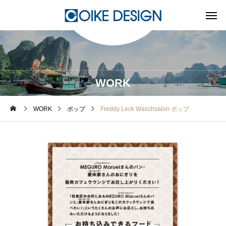
WORK
WORK
ポップ
Freddy Leck Waschsalon ポップ