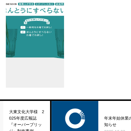
MORE
MORE
MORE
MORE
化大学様 2
年度広報誌
年末年始休業のお
バーブリッ
知らせ