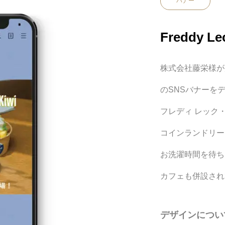
バナー
Freddy L
株式会社藤栄様が
のSNSバナーを
フレディ レック
コインランドリー
お洗濯時間を待ち
カフェも併設され
デザインについ