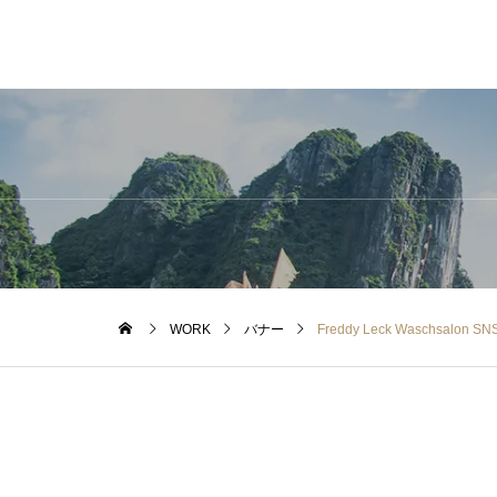
WORK
バナー
Freddy Leck Waschsalon 