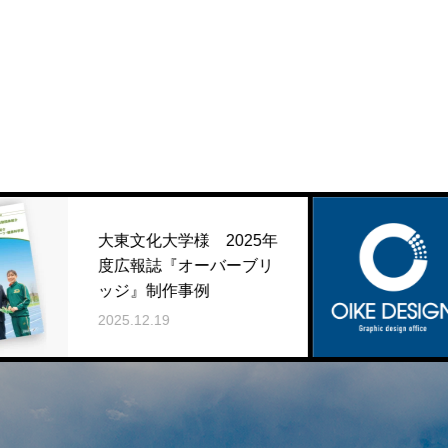
化大学様 2025年
報誌『オーバーブリ
年末年始休
』制作事例
2025.12.03
12.19