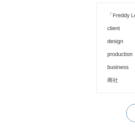
「
Freddy 
clie
desig
producti
busin
商社