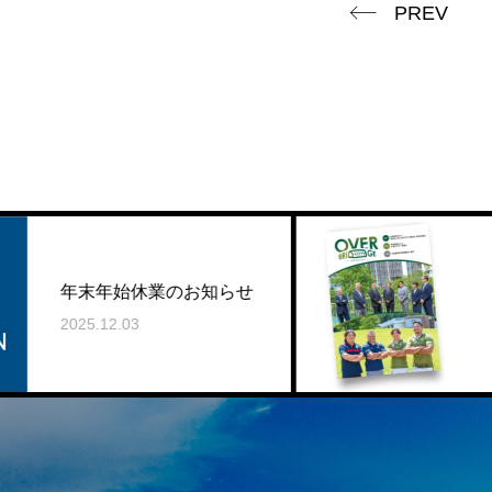
PREV
大東文化大学様 2
業のお知らせ
度広報誌『オーバ
ッジ』制作事例
2025.10.07