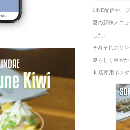
LINE配信や、
夏の新作メニュ
した。
それぞれのサン
夏らしく爽やか
⬇︎ 店頭用ポ