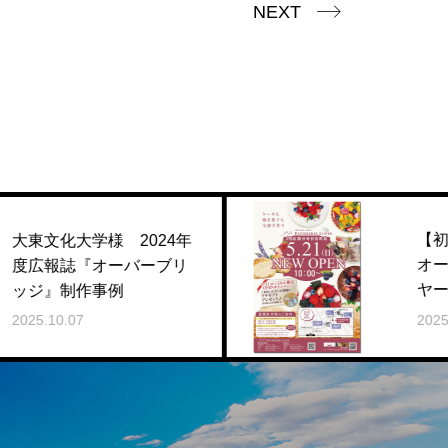
NEXT
【初心者向け】新規店
024年
オープンチラシ・フラ
ーブリ
ヤーの作り方をわかり
すく解説！
2025.05.28