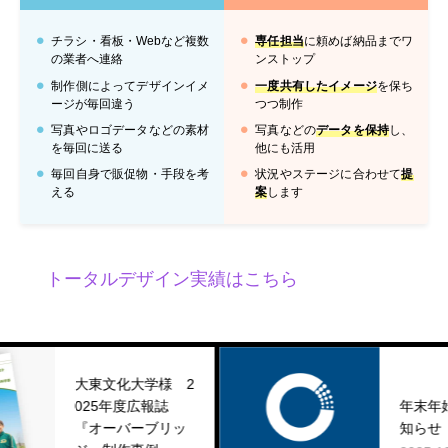
チラシ・看板・Webなど複数
専任担当
に頼めば納品までワ
の業者へ連絡
ンストップ
制作側によってデザインイメ
一度共有したイメージ
を保ち
ージが毎回違う
つつ制作
写真やロゴデータなどの素材
写真などの
データを保持
し、
を毎回に送る
他にも活用
毎回自身で販促物・手段を考
状況やステージに合わせて
提
える
案
します
トータルデザイン実績はこちら
化大学様 2
度広報誌
年末年始休業のお
バーブリッ
知らせ