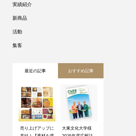
実績紹介
新商品
活動
集客
最近の記事
おすすめ記事
売り上げアップに
売り上げアップに
大東文化大学様
【初心者向け】新
直結！【素材を渡
直結！【素材を渡
2025年度広報誌
規店舗オープンチ