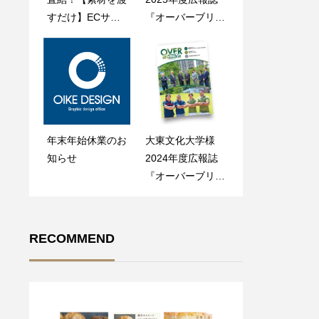
すだけ】ECサイ
すだけ】ECサイ
『オーバーブリッ
ラシ・フライヤー
ト向け商品画像を
ト向け商品画像を
ジ』制作事例
の作り方をわかり
手軽にプロ品質で
手軽にプロ品質で
やすく解説！
制作！ふるさと納
制作！ふるさと納
税にも！
税にも！
年末年始休業のお
【初心者向け】シ
大東文化大学様
MAP付き！おし
知らせ
ョップカードの作
2024年度広報誌
ゃれなショップカ
り方をわかりやす
『オーバーブリッ
ードを手軽に格安
く解説！
ジ』制作事例
で制作！
RECOMMEND