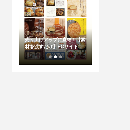
の制作
売り上げアップに直結！【素
【初心者向け】
材を渡すだけ】ECサイト向
プンチラシ・フ
け商品画像を手軽にプロ品質
り方をわかりや
で制作！ふるさと納税にも！